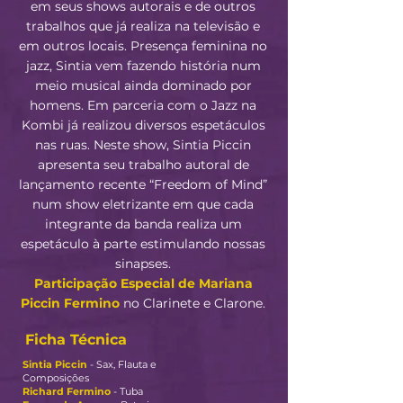
em seus shows autorais e de outros
trabalhos que já realiza na televisão e
em outros locais. Presença feminina no
jazz, Sintia vem fazendo história num
meio musical ainda dominado por
homens. Em parceria com o Jazz na
Kombi já realizou diversos espetáculos
nas ruas. Neste show, Sintia Piccin
apresenta seu trabalho autoral de
lançamento recente “Freedom of Mind”
num show eletrizante em que cada
integrante da banda realiza um
espetáculo à parte estimulando nossas
sinapses.
Participação Especial de Mariana
Piccin Fermino
no Clarinete e Clarone.
Ficha Técnica
Sintia Piccin
- Sax, Flauta e
Composições
Richard Fermino
- Tuba