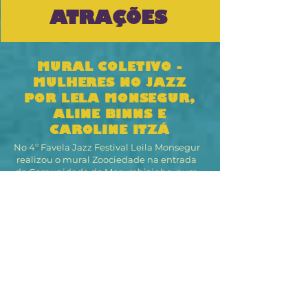
ATRAÇÕES
MURAL COLETIVO -
MULHERES NO JAZZ
POR LELA MONSEGUR,
ALINE BINNS E
CAROLINE ITZÁ
No 4º Favela Jazz Festival Leila Monsegur
realizou o mural Zoociedade na entrada
da Comunidade do Morumbizinho, num
pequeno largo, espaço de convivência aos
finais de semana. Nesta edição do festival,
Leila convidou as artistas Carol Itzá e Aline
Binns para dar continuidade à pintura do
muro. O mural provoca a imersão dos
passantes num cenário povoado por seres
híbridos que trazem elementos selvagens
e humanos mergulhados no universo da
música.
​Leila Monsegur, é professora de Pintura