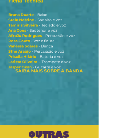
Ficha Técnica
Bruna Duarte
- Baixo
Stela Nesrine
- Sax alto e voz
Tamiris Silveira
- Teclado e voz
Ana Goes
- Sax tenor e voz
AfroJu Rodrigues
- Percussão e voz
Rosa Couto
- Voz e flauta
Vanessa Soares
- Dança
Sthe Araújo
- Percussão e voz
Priscila Hilário
- Bateria e voz
Larissa Oliveira
- Trompete e voz
Jasper Okan
- Guitarra e voz
SAIBA MAIS SOBRE A BANDA
OUTRAS