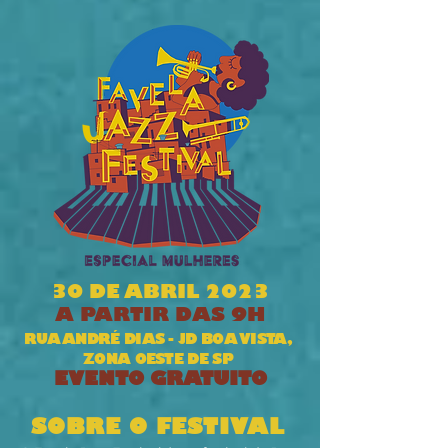
30 DE ABRIL 2023
A PARTIR DAS 9H
RUA ANDRÉ DIAS - JD BOA VISTA,
ZONA OESTE DE SP
EVENTO GRATUITO
SOBRE O FESTIVAL