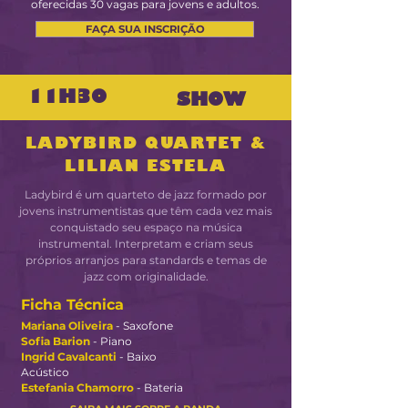
oferecidas 30 vagas para jovens e adultos.
FAÇA SUA INSCRIÇÃO
11H30
SHOW
LADYBIRD QUARTET &
LILIAN ESTELA
Ladybird é um quarteto de jazz formado por
jovens instrumentistas que têm cada vez mais
conquistado seu espaço na música
instrumental. Interpretam e criam seus
próprios arranjos para standards e temas de
jazz com originalidade.
Ficha Técnica
Mariana Oliveira
- Saxofone
Sofia Barion
- Piano
Ingrid Cavalcanti
- Baixo
Acústico
Estefania Chamorro
- Bateria