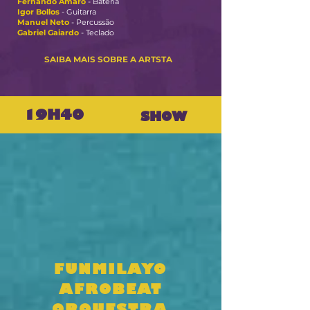
Fernando Amaro
- Bateria
Igor Bollos
- Guitarra
Manuel Neto
- Percussão
Gabriel Gaiardo
- Teclado
SAIBA MAIS SOBRE A ARTSTA
19H40
SHOW
FUNMILAYO
AFROBEAT