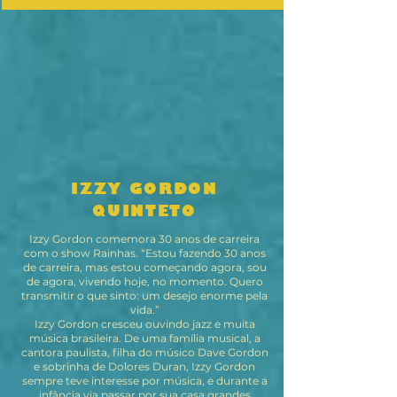
IZZY GORDON
QUINTETO
Izzy Gordon comemora 30 anos de carreira
com o show Rainhas.
“Estou fazendo 30 anos
de carreira, mas estou começando agora, sou
de agora, vivendo hoje, no momento. Quero
transmitir o que sinto: um desejo enorme pela
vida.”
Izzy Gordon cresceu ouvindo jazz e muita
música brasileira. De uma família musical, a
cantora paulista, filha do músico Dave Gordon
e sobrinha de Dolores Duran, Izzy Gordon
sempre teve interesse por música, e durante a
infância via passar por sua casa grandes