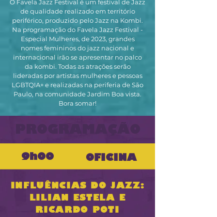
O Favela Jazz Festival é um festival de Jazz
de qualidade realizado em território
periférico, produzido pelo Jazz na Kombi.
Na programação do Favela Jazz Festival -
Especial Mulheres, de 2023, grandes
nomes femininos do jazz nacional e
internacional irão se apresentar no palco
da kombi. Todas as atrações serão
lideradas por artistas mulheres e pessoas
LGBTQIA+ e realizadas na periferia de São
Paulo, na comunidade Jardim Boa vista.
Bora somar!
PROGRAMAÇÃO
9h00
OFICINA
INFLUÊNCIAS DO JAZZ:
LILIAN ESTELA E
RICARDO POTI