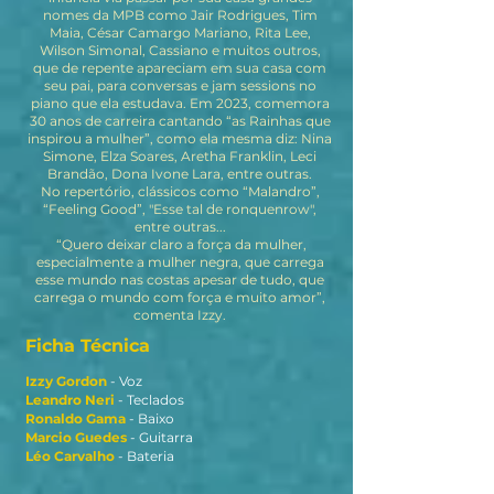
nomes da MPB como Jair Rodrigues, Tim
Maia, César Camargo Mariano, Rita Lee,
Wilson Simonal, Cassiano e muitos outros,
que de repente apareciam em sua casa com
seu pai, para conversas e jam sessions no
piano que ela estudava. Em 2023, comemora
30 anos de carreira cantando “as Rainhas que
inspirou a mulher”, como ela mesma diz: Nina
Simone, Elza Soares, Aretha Franklin, Leci
Brandão, Dona Ivone Lara, entre outras.
No repertório, clássicos como “Malandro”,
“Feeling Good”, "Esse tal de ronquenrow",
entre outras...
“Quero deixar claro a força da mulher,
especialmente a mulher negra, que carrega
esse mundo nas costas apesar de tudo, que
carrega o mundo com força e muito amor”,
comenta Izzy.
Ficha Técnica
Izzy Gordon
- Voz
Leandro Neri
- Teclados
Ronaldo Gama
- Baixo
Marcio Guedes
- Guitarra
Léo Carvalho
- Bateria