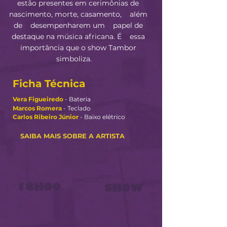
estão presentes em cerimônias de
nascimento, morte, casamento, além
de desempenharem um papel de
destaque na música africana. É essa
importância que o show Tambor
simboliza.
Ficha Técnica
Vera Figueiredo
- Bateria
Marcos Romera
- Teclado
Carlos Ribeiro Júnior
- Baixo elétrico
SAIBA MAIS SOBRE A ARTISTA
18H00
SHOW